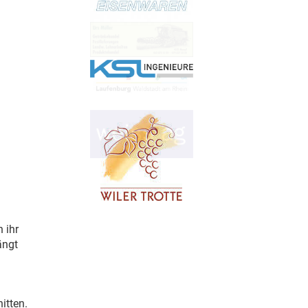
 ihr
ängt
itten.